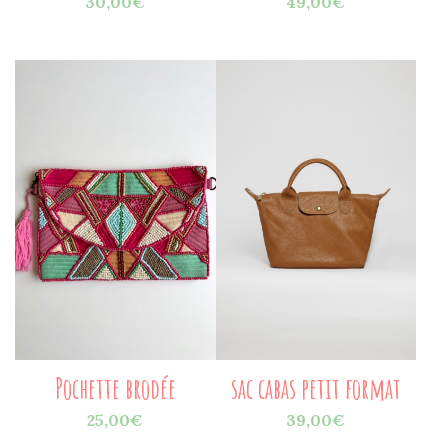
30,00
€
49,00
€
Pochette brodée
sac cabas petit format
25,00
€
39,00
€