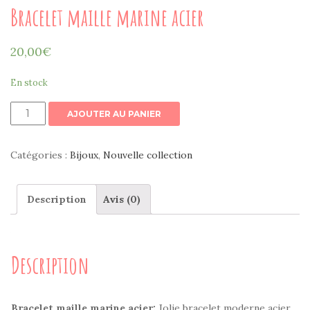
Bracelet maille marine acier
20,00
€
En stock
quantité
AJOUTER AU PANIER
de
Bracelet
Catégories :
Bijoux
,
Nouvelle collection
maille
marine
Description
Avis (0)
acier
Description
Bracelet maille marine acier:
Jolie bracelet moderne acier