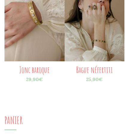
Jonc baroque
Bague néfertiti
29,90
€
25,90
€
PANIER