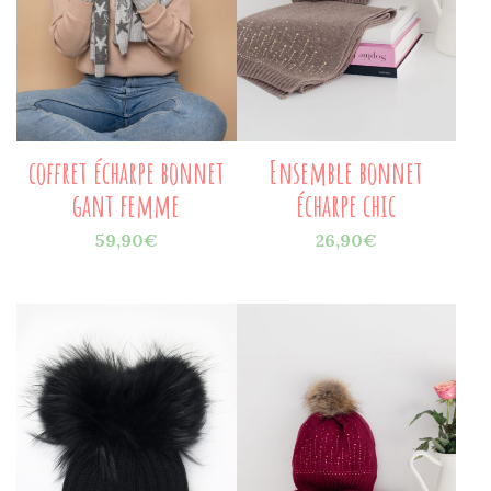
coffret écharpe bonnet
Ensemble bonnet
gant femme
écharpe chic
59,90
€
26,90
€