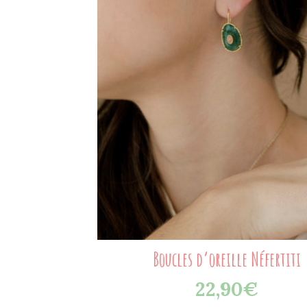
Boucles d’oreille Néfertiti
22,90
€