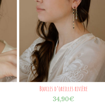
Boucles d’oreilles rivière
34,90
€